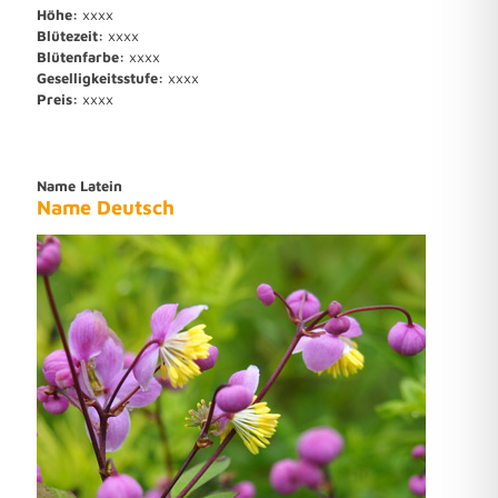
Höhe:
xxxx
Blütezeit:
xxxx
Blütenfarbe:
xxxx
Geselligkeitsstufe:
xxxx
Preis:
xxxx
Name Latein
Name Deutsch