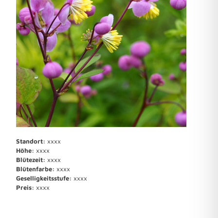
Standort:
xxxx
Höhe:
xxxx
Blütezeit:
xxxx
Blütenfarbe:
xxxx
Geselligkeitsstufe:
xxxx
Preis:
xxxx