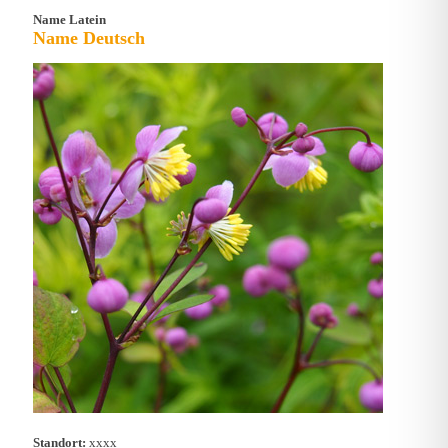
Name Latein
Name Deutsch
Standort:
xxxx