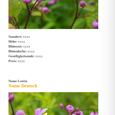
Standort:
xxxx
Höhe:
xxxx
Blütezeit:
xxxx
Blütenfarbe:
xxxx
Geselligkeitsstufe:
xxxx
Preis:
xxxx
Name Latein
Name Deutsch