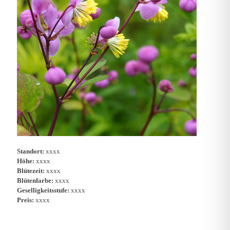
Standort:
xxxx
Höhe:
xxxx
Blütezeit:
xxxx
Blütenfarbe:
xxxx
Geselligkeitsstufe:
xxxx
Preis:
xxxx