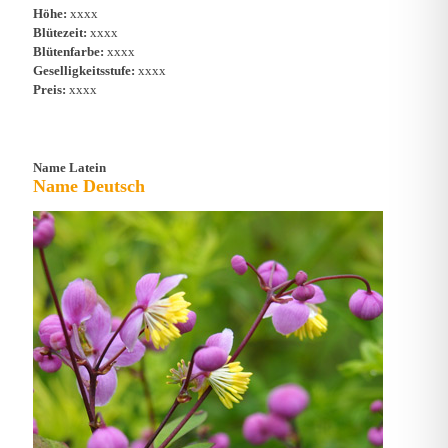
Höhe:
xxxx
Blütezeit:
xxxx
Blütenfarbe:
xxxx
Geselligkeitsstufe:
xxxx
Preis:
xxxx
Name Latein
Name Deutsch