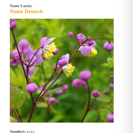
Name Latein
Name Deutsch
Standort:
xxxx