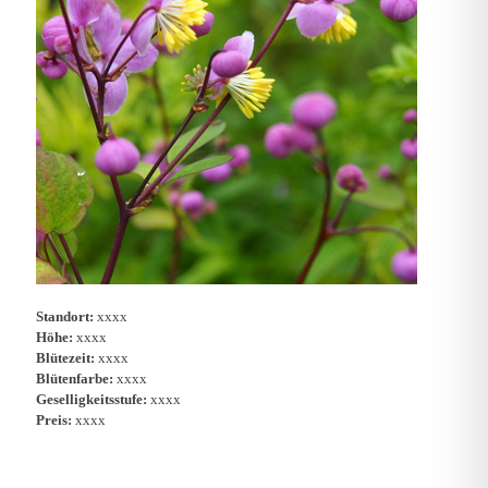
Standort:
xxxx
Höhe:
xxxx
Blütezeit:
xxxx
Blütenfarbe:
xxxx
Geselligkeitsstufe:
xxxx
Preis:
xxxx