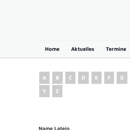
Home
Aktuelles
Termine
A
B
C
D
E
F
G
Y
Z
Name Latein