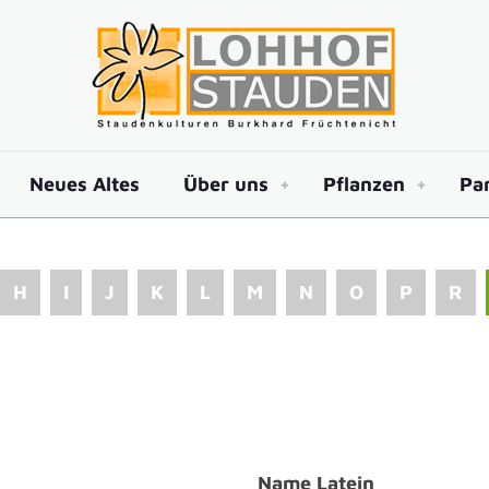
Neues Altes
Über uns
Pflanzen
Pa
H
I
J
K
L
M
N
O
P
R
Name Latein