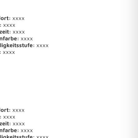
ort:
xxxx
:
xxxx
zeit:
xxxx
nfarbe:
xxxx
ligkeitsstufe:
xxxx
:
xxxx
ort:
xxxx
:
xxxx
zeit:
xxxx
nfarbe:
xxxx
ligkeitsstufe:
xxxx