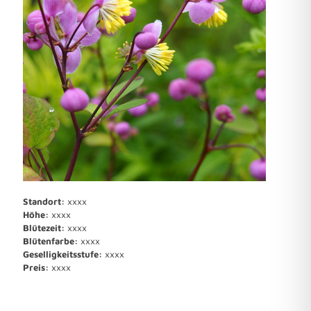
Standort:
xxxx
Höhe:
xxxx
Blütezeit:
xxxx
Blütenfarbe:
xxxx
Geselligkeitsstufe:
xxxx
Preis:
xxxx