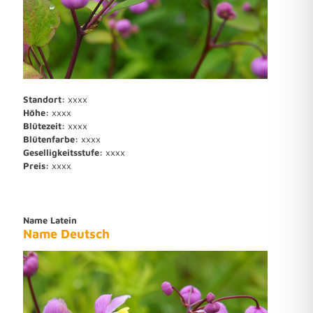
Standort:
xxxx
Höhe:
xxxx
Blütezeit:
xxxx
Blütenfarbe:
xxxx
Geselligkeitsstufe:
xxxx
Preis:
xxxx
Name Latein
Name Deutsch