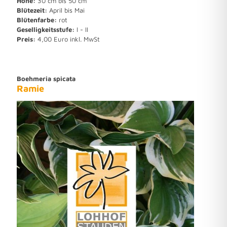
Höhe:
30 cm bis 50 cm
Blütezeit:
April bis Mai
Blütenfarbe:
rot
Geselligkeitsstufe:
I - II
Preis:
4,00 Euro inkl. MwSt
Boehmeria spicata
Ramie