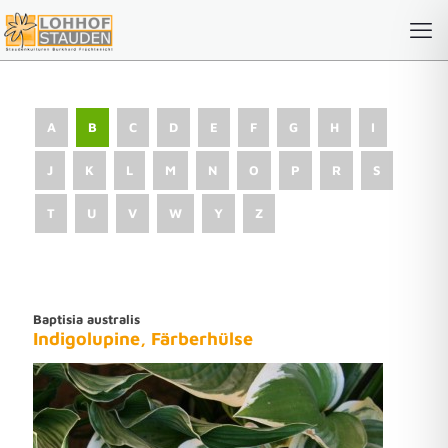
A
B
C
D
E
F
G
H
I
J
K
L
M
N
O
P
R
S
T
U
V
W
Y
Z
Baptisia australis
Indigolupine, Färberhülse